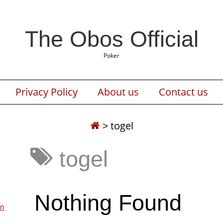
The Obos Official
Poker
Privacy Policy
About us
Contact us
>
togel
togel
Nothing Found
in