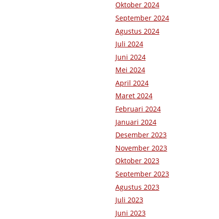
Oktober 2024
September 2024
Agustus 2024
Juli 2024
Juni 2024
Mei 2024
April 2024
Maret 2024
Februari 2024
Januari 2024
Desember 2023
November 2023
Oktober 2023
September 2023
Agustus 2023
Juli 2023
Juni 2023