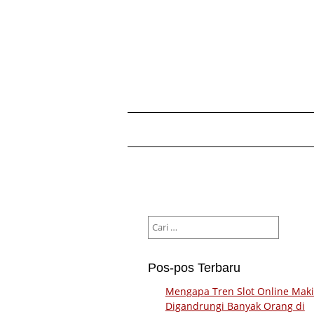
Cari
untuk:
Pos-pos Terbaru
Mengapa Tren Slot Online Mak
Digandrungi Banyak Orang di