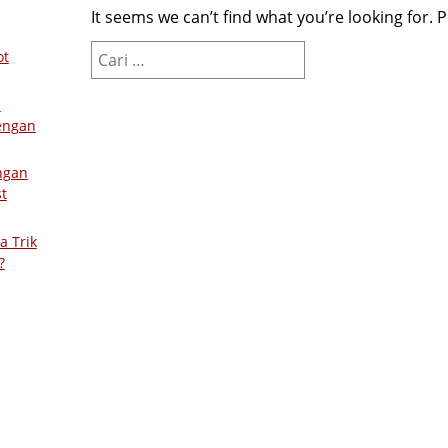
It seems we can’t find what you’re looking for.
Cari
ot
untuk:
l
engan
ngan
t
a Trik
?