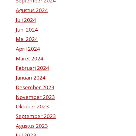
September 2024
Agustus 2024
Juli 2024
Juni 2024
Mei 2024
April 2024
Maret 2024
Februari 2024
Januari 2024
Desember 2023
November 2023
Oktober 2023
September 2023
Agustus 2023
Juli 2023