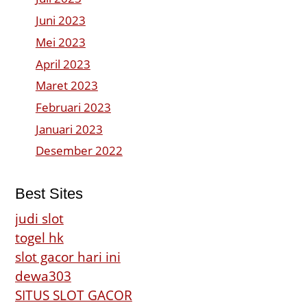
Juni 2023
Mei 2023
April 2023
Maret 2023
Februari 2023
Januari 2023
Desember 2022
Best Sites
judi slot
togel hk
slot gacor hari ini
dewa303
SITUS SLOT GACOR